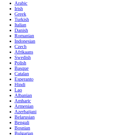
Arabic
Irish
Greek
Turkish
Italian
Danish
Romanian
Indonesian
Czech
Afrikaans
Swedish
Polish
Basque
Catalan
Esperanto
Hindi
Lao
Albanian
Amharic
Armenian
Azerbaijani
Belarusian
Bengali
Bosnian
Bulgarian