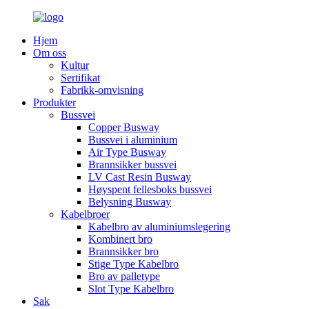
Hjem
Om oss
Kultur
Sertifikat
Fabrikk-omvisning
Produkter
Bussvei
Copper Busway
Bussvei i aluminium
Air Type Busway
Brannsikker bussvei
LV Cast Resin Busway
Høyspent fellesboks bussvei
Belysning Busway
Kabelbroer
Kabelbro av aluminiumslegering
Kombinert bro
Brannsikker bro
Stige Type Kabelbro
Bro av palletype
Slot Type Kabelbro
Sak