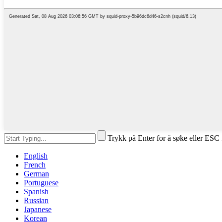
Trykk på Enter for å søke eller ESC 
English
French
German
Portuguese
Spanish
Russian
Japanese
Korean