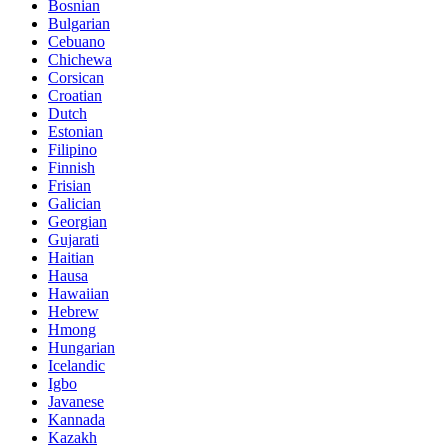
Bosnian
Bulgarian
Cebuano
Chichewa
Corsican
Croatian
Dutch
Estonian
Filipino
Finnish
Frisian
Galician
Georgian
Gujarati
Haitian
Hausa
Hawaiian
Hebrew
Hmong
Hungarian
Icelandic
Igbo
Javanese
Kannada
Kazakh