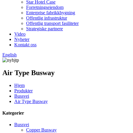
Star Hotel Case
Forretningseiendom
Enterprise fabrikkbygning
Offentlig infrastruktur
Offentlig transport fasiliteter
Strategiske partnere
Video
Nyheter
Kontakt oss
English
Air Type Busway
Hjem
Produkter
Bussvei
Air Type Busway
Kategorier
Bussvei
Copper Busway