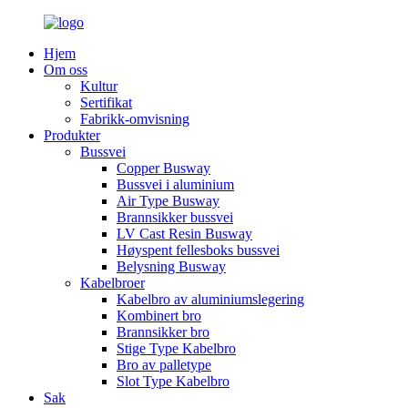
Hjem
Om oss
Kultur
Sertifikat
Fabrikk-omvisning
Produkter
Bussvei
Copper Busway
Bussvei i aluminium
Air Type Busway
Brannsikker bussvei
LV Cast Resin Busway
Høyspent fellesboks bussvei
Belysning Busway
Kabelbroer
Kabelbro av aluminiumslegering
Kombinert bro
Brannsikker bro
Stige Type Kabelbro
Bro av palletype
Slot Type Kabelbro
Sak