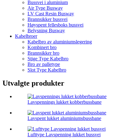
Bussvei i aluminium
Air Type Busway
LV Cast Resin Busway
Brannsikker bussvei
Høyspent fellesboks bussvei
Belysning Busway
Kabelbroer
Kabelbro av aluminiumslegering
Kombinert bro
Brannsikker bro
Stige Type Kabelbro
Bro av palletype
Slot Type Kabelbro
Utvalgte produkter
Lavspennings lukket kobberbussbane
Lavspent lukket aluminiumsbussbane
Lufttype Lavspenning lukket bussvei