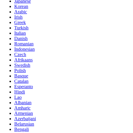
Japanese
Korean
Arabic
Irish
Greek
Turkish
Italian
Danish
Romanian
Indonesian
Czech
Afrikaans
Swedish
Polish
Basque
Catalan
Esperanto
Hindi
Lao
Albanian
Amharic
Armenian
Azerbaijani
Belarusian
Bengali