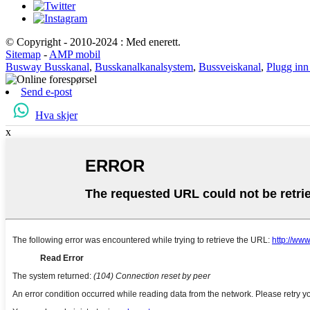
© Copyright - 2010-2024 : Med enerett.
Sitemap
-
AMP mobil
Busway Busskanal
,
Busskanalkanalsystem
,
Bussveiskanal
,
Plugg inn
Send e-post
Hva skjer
x