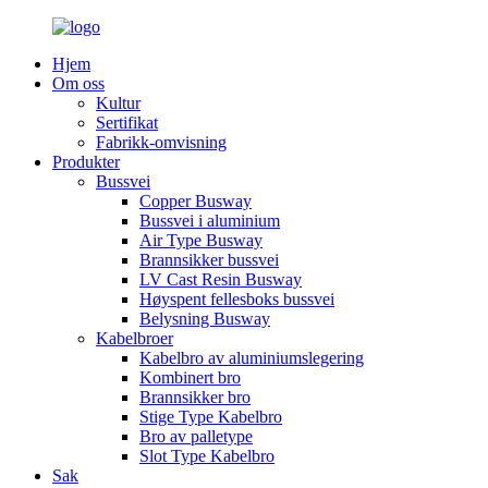
Hjem
Om oss
Kultur
Sertifikat
Fabrikk-omvisning
Produkter
Bussvei
Copper Busway
Bussvei i aluminium
Air Type Busway
Brannsikker bussvei
LV Cast Resin Busway
Høyspent fellesboks bussvei
Belysning Busway
Kabelbroer
Kabelbro av aluminiumslegering
Kombinert bro
Brannsikker bro
Stige Type Kabelbro
Bro av palletype
Slot Type Kabelbro
Sak