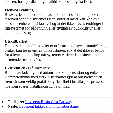
boksen, fordi jordledningen alltid kobles til og fra først.
Fleksibel kabling
Busway-jekkene er modulbaserte, med et stort antall jekker
reservert for hele systemet.Dette sikrer at laster kan kobles til
bussbaneenhetene på kort vei og at det ikke kreves endringer i
rutesystemet for påbygging eller flytting av butikkutstyr eller
butikkoppussing.
Utskiftbarhet
Denne serien med bussveier er utformet med syv strømnivåer og
bruker kun tre nivåer av innkapslinger, slik at det ikke er behov
for å bytte innkapsling når systemet varierer kapasiteten med
tilstøtende strømnivåer.
Ekstremt enkel å installere
Bruken av kobling med automatisk kompensasjon og enkeltbolt
klemmeterminal med sterk justerbarhet gjør at bussveikanalen
fremstår som veldig praktisk og fleksibel i installasjonsprosessen,
noe som sparer installasjonstid i stor grad.
Tidligere:
Lavspent Resin Cast Busway
Neste:
Lavspent lukket aluminiumsbussbane