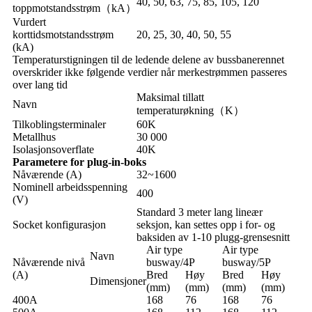
40, 50, 63, 75, 85, 105, 120
toppmotstandsstrøm（kA）
Vurdert
korttidsmotstandsstrøm
20, 25, 30, 40, 50, 55
(kA)
Temperaturstigningen til de ledende delene av bussbanerennet
overskrider ikke følgende verdier når merkestrømmen passeres
over lang tid
Maksimal tillatt
Navn
temperaturøkning（K）
Tilkoblingsterminaler
60K
Metallhus
30 000
Isolasjonsoverflate
40K
Parametere for plug-in-boks
Nåværende (A)
32~1600
Nominell arbeidsspenning
400
(V)
Standard 3 meter lang lineær
Socket konfigurasjon
seksjon, kan settes opp i for- og
baksiden av 1-10 plugg-grensesnitt
Air type
Air type
Navn
Nåværende nivå
busway/4P
busway/5P
(A)
Bred
Høy
Bred
Høy
Dimensjoner
(mm)
(mm)
(mm)
(mm)
400A
168
76
168
76