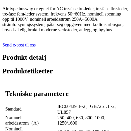
Air type busway er egnet for AC tre-fase tre-leder, tre-fase fire-leder,
tre-fase fem-leder system, frekvens 50~60Hz, nominell spenning
opp til 1000V, nominell arbeidsstrøm 250A~5000A
strømforsyningssystem, påtar seg oppgaven med kraftdistribusjon,
hovedsakelig brukt i moderne verksteder, anlegg og høyhus.
Send e-post til oss
Produkt detalj
Produktetiketter
Tekniske parametere
IEC60439-1~2、GB7251.1~2、
Standard
UL857
Nominell
250, 400, 630, 800, 1000,
arbeidsstrøm（A）
1250/1600
Nominell