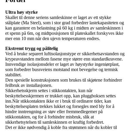
Ultra høy styrke
Skallet til denne seriens samleskinne er laget av ett stykke
stålplate (Ma Steel), som i stor grad forbedrer lastekapasiteten og
kan garantere en belastning på 60 kg i midten av samleskinnen i
et spenn på 6m, og midtposisjonen til plateskallet forskyves ikke
mer enn 10 mm når den ujevn temperaturen endres.
Ekstremt trygg og pålitelig
Ved å bruke separert luftisolasjonstype er sikkerhetsavstanden og
krypeavstanden mellom fasene mye større enn standardkravene.
Innvendige isolasjonsdeler er laget av høystyrke ingeniørplast,
som forbedrer bussveiens motstand mot bevegelse og termisk
stabilitet.
Den spesielle konstruksjonen som brukes til skjøtene forhindrer
feilbruk av installasjonen.
Sikkerhetsskjerm settes i stikkontakten, kun når
beskyttelsesskjermen er trukket opp, kan pluggboksen settes
inn.Når stikkontakten ikke er i bruk til ordinære tider, kan
beskyttelsesplaten trekkes lukket og forsegles med bly for å
hindre inntrengning av støv eller fremmedlegemer på
stikkontakten, og for å forhindre misbruk, slik at
sikkerhetsytelsen til samleskinnen er kraftig forbedret.
Det er ikke nødvendig å koble fra strømmen når du kobler til