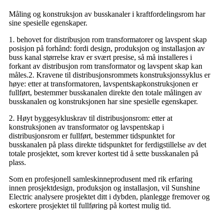
Måling og konstruksjon av busskanaler i kraftfordelingsrom har
sine spesielle egenskaper.
1. behovet for distribusjon rom transformatorer og lavspent skap
posisjon på forhånd: fordi design, produksjon og installasjon av
buss kanal størrelse krav er svært presise, så må installeres i
forkant av distribusjon rom transformator og lavspent skap kan
måles.2. Kravene til distribusjonsrommets konstruksjonssyklus er
høye: etter at transformatoren, lavspentskapkonstruksjonen er
fullført, bestemmer busskanalen direkte den totale målingen av
busskanalen og konstruksjonen har sine spesielle egenskaper.
2. Høyt byggesykluskrav til distribusjonsrom: etter at
konstruksjonen av transformator og lavspentskap i
distribusjonsrom er fullført, bestemmer tidspunktet for
busskanalen på plass direkte tidspunktet for ferdigstillelse av det
totale prosjektet, som krever kortest tid å sette busskanalen på
plass.
Som en profesjonell samleskinneprodusent med rik erfaring
innen prosjektdesign, produksjon og installasjon, vil Sunshine
Electric analysere prosjektet ditt i dybden, planlegge fremover og
eskortere prosjektet til fullføring på kortest mulig tid.