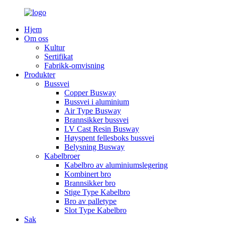
Hjem
Om oss
Kultur
Sertifikat
Fabrikk-omvisning
Produkter
Bussvei
Copper Busway
Bussvei i aluminium
Air Type Busway
Brannsikker bussvei
LV Cast Resin Busway
Høyspent fellesboks bussvei
Belysning Busway
Kabelbroer
Kabelbro av aluminiumslegering
Kombinert bro
Brannsikker bro
Stige Type Kabelbro
Bro av palletype
Slot Type Kabelbro
Sak