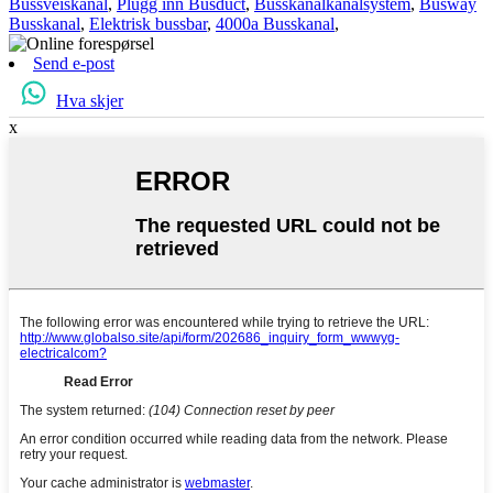
Bussveiskanal
,
Plugg inn Busduct
,
Busskanalkanalsystem
,
Busway
Busskanal
,
Elektrisk bussbar
,
4000a Busskanal
,
Send e-post
Hva skjer
x