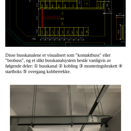
Disse busskanalene er visualisert som "kontaktbuss" eller
"brobuss", og et slikt busskanalsystem består vanligvis av
følgende deler: ① busskanal ② kobling ③ monteringsbrakett ④
startboks ⑤ overgang kobberrekke.